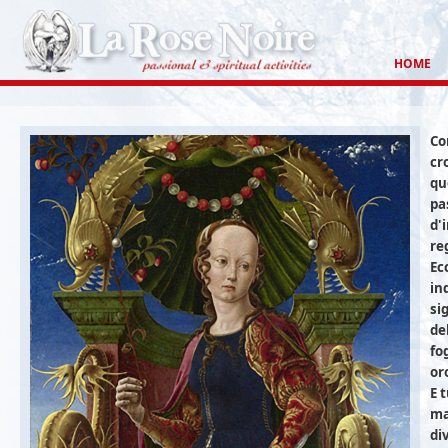
HOME
Co
cr
qu
pas
d'
re
Ec
in
si
de
fo
oro
E 
ma
di