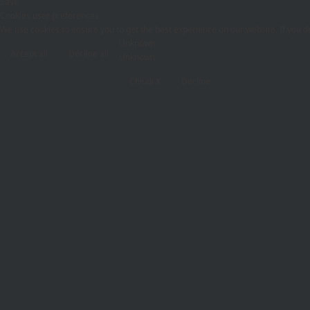
Save
Cookies user preferences
We use cookies to ensure you to get the best experience on our website. If you de
Unknown
Accept all
Decline all
Unknown
Chiudi X
Decline