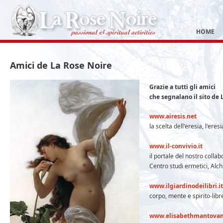
HOME
Amici de La Rose Noire
Grazie a tutti gli amici
che segnalano il sito de
www.airesis.net
la scelta dell'eresia, l'eres
www.il-convivio.it
il portale del nostro colla
Centro studi ermetici, Alch
www.ilgiardinodeilibri.it
corpo, mente e spirito-libr
www.elisabethmantovan