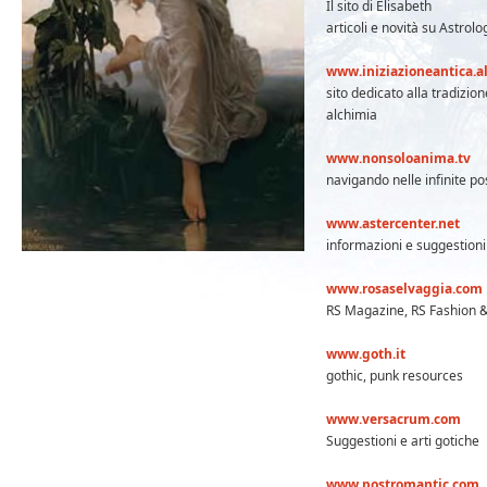
Il sito di Elisabeth
articoli e novità su Astrol
www.iniziazioneantica.al
sito dedicato alla tradizio
alchimia
www.nonsoloanima.tv
navigando nelle infinite pos
www.astercenter.net
informazioni e suggestioni 
www.rosaselvaggia.com
RS Magazine, RS Fashion 
www.goth.it
gothic, punk resources
www.versacrum.com
Suggestioni e arti gotiche
www.postromantic.com