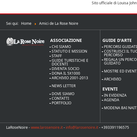
Sito ufficiale di Louisa John
Sei qui:
Home
Amici de La Rose Noire
ASSOCIAZIONE
GUIDE D'ARTE
CHI SIAMO
PERCORSI GUIDAT
STATUTO E MISSION
COSTRUISCI IL TU
PERCORSO
STAFF
REGALA UN PERC
GUIDE TURISTICHE E
GUIDATO
DOCENTI
DIVENTA SOCIO
MOSTRE ED EVENT
DONA IL 5X1000
ARCHIVIO 2001-2013
ARCHIVIO
NEWS LETTER
EVENTI
DOVE SIAMO
IN EVIDENZA
CONTATTI
AGENDA
PORTFOLIO
MODENA BAI NAIT
LaRoseNoire -
www.larosenoire.it
-
info@larosenoire.it
- +393391196575