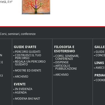
ietà, il n°
Corsi, seminari, conferenze
GUIDE D'ARTE
FILOSOFIA E
GALLE
ESOTERISMO
PERCORSI GUIDATI
GUIDE
ON
COSTRUISCI IL TUO
CONCE
CORSI, SEMINARI,
PERCORSO
CONFERENZE
REGALA UN PERCORSO
 E
DISPENSE
LINKS
GUIDATO
ARTICOLI E
AMICI 
PUBBLICAZIONI
MOSTRE ED EVENTI
ARCHIVIO
PRIVA
13
ARCHIVIO
COOKI
EVENTI
IN EVIDENZA
AGENDA
MODENA BAI NAIT