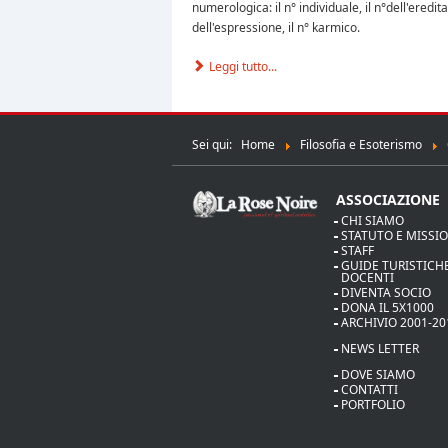
numerologica: il n° individuale, il n°dell'ereditar
dell'espressione, il n° karmico.
Leggi tutto...
Sei qui:
Home
Filosofia e Esoterismo
ASSOCIAZIONE
CHI SIAMO
STATUTO E MISSI
STAFF
GUIDE TURISTICHE
DOCENTI
DIVENTA SOCIO
DONA IL 5X1000
ARCHIVIO 2001-20
NEWS LETTER
DOVE SIAMO
CONTATTI
PORTFOLIO