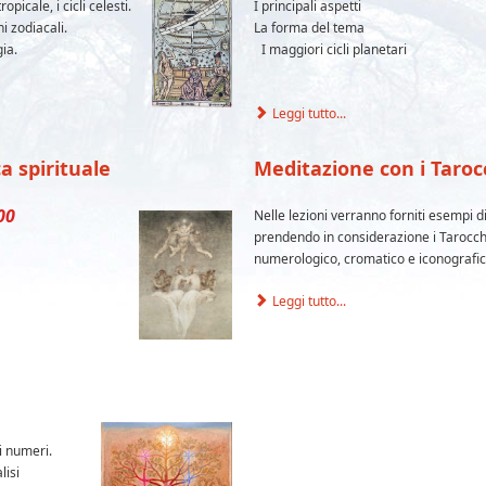
opicale, i cicli celesti.
I principali aspetti
i zodiacali.
La forma del tema
gia.
I maggiori cicli planetari
Leggi tutto...
a spirituale
Meditazione con i Taroc
00
Nelle lezioni verranno forniti esempi d
prendendo in considerazione i Tarocchi
numerologico, cromatico e iconografic
Leggi tutto...
i numeri.
lisi