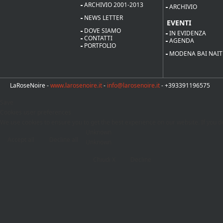
ARCHIVIO 2001-2013
ARCHIVIO
NEWS LETTER
EVENTI
DOVE SIAMO
IN EVIDENZA
CONTATTI
AGENDA
PORTFOLIO
MODENA BAI NAIT
LaRoseNoire -
www.larosenoire.it
-
info@larosenoire.it
- +393391196575
Save
Cookies user preferences
We use cookies to ensure you to get the best experience on our website. If you de
Unknown
Accept all
Decline all
Unknown
Chiudi X
Decline