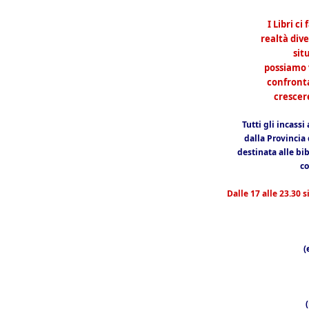
I Libri c
realtà div
sit
possiamo 
confronta
crescer
Tutti gli incassi
dalla Provincia 
destinata alle bi
co
Dalle 17 alle 23.30 s
(