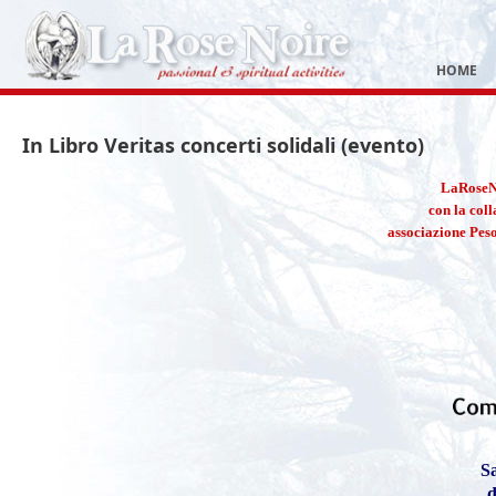
HOME
In Libro Veritas concerti solidali (evento)
LaRoseNo
con la col
associazione Pes
S
d