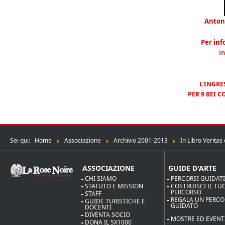
Antone
Per inf
i
L'INGRE
PER 9 BEI 
Sei qui:
Home
Associazione
Archivio 2001-2013
In Libro Veritas 
ASSOCIAZIONE
GUIDE D'ARTE
CHI SIAMO
PERCORSI GUIDAT
STATUTO E MISSION
COSTRUISCI IL TU
PERCORSO
STAFF
REGALA UN PERC
GUIDE TURISTICHE E
GUIDATO
DOCENTI
DIVENTA SOCIO
MOSTRE ED EVENT
DONA IL 5X1000