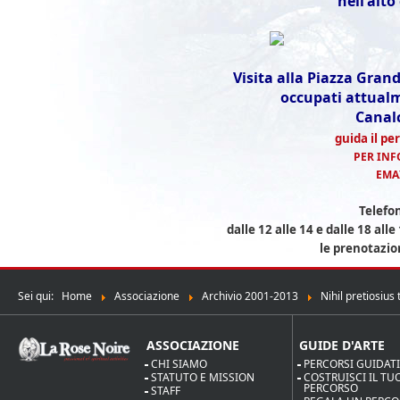
nell'alt
Visita alla Piazza Gran
occupati attual
Canalc
guida il p
PER INF
EMA
Telefon
dalle 12 alle 14 e dalle 18 all
le prenotazio
Sei qui:
Home
Associazione
Archivio 2001-2013
Nihil pretiosiu
ASSOCIAZIONE
GUIDE D'ARTE
CHI SIAMO
PERCORSI GUIDAT
STATUTO E MISSION
COSTRUISCI IL TU
PERCORSO
STAFF