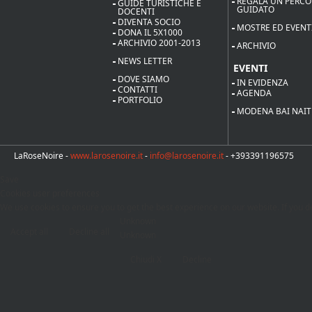
REGALA UN PERC
GUIDE TURISTICHE E
GUIDATO
DOCENTI
DIVENTA SOCIO
MOSTRE ED EVENT
DONA IL 5X1000
ARCHIVIO 2001-2013
ARCHIVIO
NEWS LETTER
EVENTI
DOVE SIAMO
IN EVIDENZA
CONTATTI
AGENDA
PORTFOLIO
MODENA BAI NAIT
LaRoseNoire -
www.larosenoire.it
-
info@larosenoire.it
- +393391196575
Save
Cookies user preferences
We use cookies to ensure you to get the best experience on our website. If you de
Unknown
Accept all
Decline all
Unknown
Chiudi X
Decline