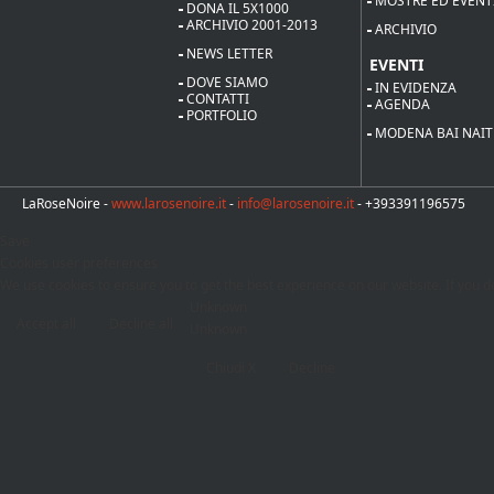
MOSTRE ED EVENT
DONA IL 5X1000
ARCHIVIO 2001-2013
ARCHIVIO
NEWS LETTER
EVENTI
DOVE SIAMO
IN EVIDENZA
CONTATTI
AGENDA
PORTFOLIO
MODENA BAI NAIT
LaRoseNoire -
www.larosenoire.it
-
info@larosenoire.it
- +393391196575
Save
Cookies user preferences
We use cookies to ensure you to get the best experience on our website. If you de
Unknown
Accept all
Decline all
Unknown
Chiudi X
Decline