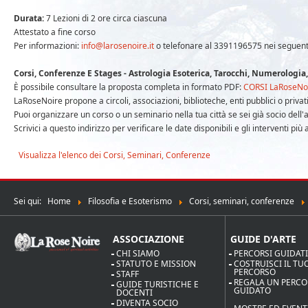
Durata:
7 Lezioni di 2 ore circa ciascuna
Attestato a fine corso
Per informazioni:
info@larosenoire.it
o telefonare al 3391196575 nei seguenti o
Corsi, Conferenze E Stages - Astrologia Esoterica, Tarocchi, Numerologia
È possibile consultare la proposta completa in formato PDF:
CORSI LaRoseNo
LaRoseNoire propone a circoli, associazioni, biblioteche, enti pubblici o priv
Puoi organizzare un corso o un seminario nella tua città se sei già socio del
Scrivici a questo indirizzo per verificare le date disponibili e gli interventi più
Visualizza l'elenco dei Corsi, Seminari, Conferenze
Sei qui:
Home
Filosofia e Esoterismo
Corsi, seminari, conferenze
ASSOCIAZIONE
GUIDE D'ARTE
CHI SIAMO
PERCORSI GUIDAT
STATUTO E MISSION
COSTRUISCI IL TU
PERCORSO
STAFF
REGALA UN PERC
GUIDE TURISTICHE E
GUIDATO
DOCENTI
DIVENTA SOCIO