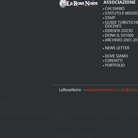
ASSOCIAZIONE
CHI SIAMO
STATUTO E MISSI
STAFF
GUIDE TURISTICHE
DOCENTI
DIVENTA SOCIO
DONA IL 5X1000
ARCHIVIO 2001-20
NEWS LETTER
DOVE SIAMO
CONTATTI
PORTFOLIO
LaRoseNoire -
www.larosenoire.it
-
info@laros
Save
Cookies user preferences
We use cookies to ensure you to get the best experience on our website. If you de
Unknown
Accept all
Decline all
Unknown
Chiudi X
Decline