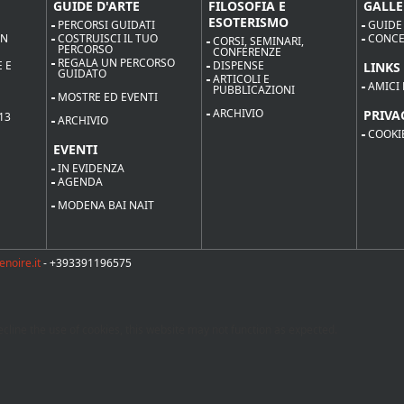
GUIDE D'ARTE
FILOSOFIA E
GALLE
ESOTERISMO
PERCORSI GUIDATI
GUIDE
ON
COSTRUISCI IL TUO
CONCE
CORSI, SEMINARI,
PERCORSO
CONFERENZE
REGALA UN PERCORSO
 E
DISPENSE
LINKS
GUIDATO
ARTICOLI E
AMICI 
PUBBLICAZIONI
MOSTRE ED EVENTI
ARCHIVIO
PRIVA
13
ARCHIVIO
COOKI
EVENTI
IN EVIDENZA
AGENDA
MODENA BAI NAIT
enoire.it
- +393391196575
cline the use of cookies, this website may not function as expected.