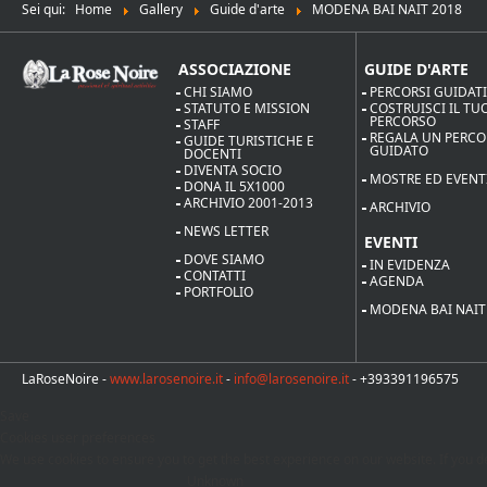
Sei qui:
Home
Gallery
Guide d'arte
MODENA BAI NAIT 2018
ASSOCIAZIONE
GUIDE D'ARTE
CHI SIAMO
PERCORSI GUIDAT
STATUTO E MISSION
COSTRUISCI IL TU
PERCORSO
STAFF
REGALA UN PERC
GUIDE TURISTICHE E
GUIDATO
DOCENTI
DIVENTA SOCIO
MOSTRE ED EVENT
DONA IL 5X1000
ARCHIVIO 2001-2013
ARCHIVIO
NEWS LETTER
EVENTI
DOVE SIAMO
IN EVIDENZA
CONTATTI
AGENDA
PORTFOLIO
MODENA BAI NAIT
LaRoseNoire -
www.larosenoire.it
-
info@larosenoire.it
- +393391196575
Save
Cookies user preferences
We use cookies to ensure you to get the best experience on our website. If you de
Unknown