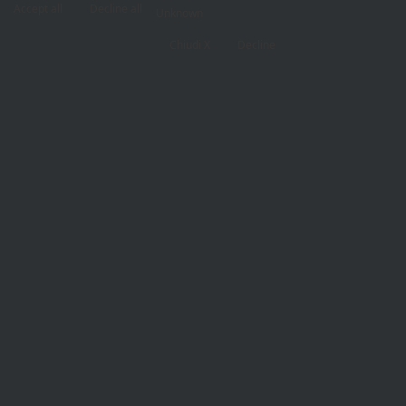
Accept all
Decline all
Unknown
Chiudi X
Decline