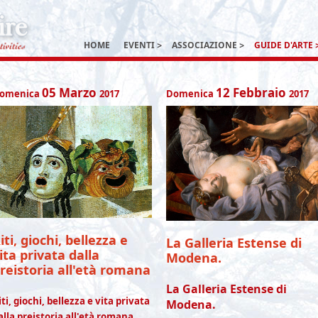
HOME
EVENTI
ASSOCIAZIONE
GUIDE D'ARTE
05
Marzo
12
Febbraio
omenica
2017
Domenica
2017
iti, giochi, bellezza e
La Galleria Estense di
ita privata dalla
Modena.
reistoria all'età romana
La
Galleria Estense di
iti, giochi, bellezza e vita privata
Modena.
alla preistoria all'età romana