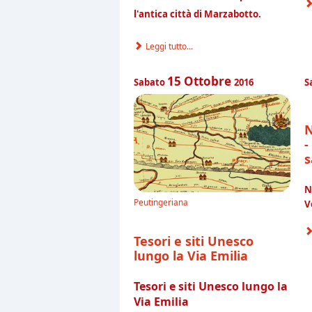
l'antica città di Marzabotto.
Leggi tutto...
15
Ottobre
Sabato
2016
S
N
-
s
N
Peutingeriana
V
Tesori e siti Unesco
lungo la Via Emilia
Tesori e siti Unesco lungo la
Via
Emilia