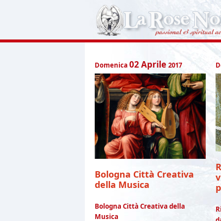
02
Aprile
Domenica
2017
D
R
Bologna Città Creativa
v
della Musica
p
Bologna Città Creativa della
R
Musica
d