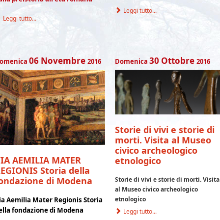
Leggi tutto...
Leggi tutto...
06
Novembre
30
Ottobre
omenica
2016
Domenica
2016
Storie di vivi e storie di
morti. Visita al Museo
civico archeologico
IA AEMILIA MATER
etnologico
EGIONIS Storia della
ondazione di Modena
Storie di vivi e storie di morti. Visita
al Museo civico archeologico
etnologico
ia Aemilia Mater Regionis
Storia
ella fondazione di Modena
Leggi tutto...