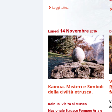
Leggi tutto...
14
Novembre
Lunedì
2016
D
V
Kainua. Misteri e Simboli
R
della civiltà etrusca.
f
V
Kainua. Visita al Museo
d
Nazionale Etrusco Pompeo Aria e