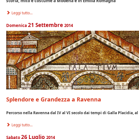
storia, mito e costume a Modena e in Emilia Romagna
Leggi tutto...
21
Settembre
Domenica
2014
Splendore e Grandezza a Ravenna
Percorso nella Ravenna dal IV al VI secolo dai tempi di Galla Placidia, a
Leggi tutto...
26
Luglio
Sabato
2014