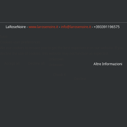
LaRoseNoire -
www.larosenoire.it
-
info@larosenoire.it
- +393391196575
Save
Cookies user preferences
We use cookies to ensure you to get the best experience on our website. If you
decline the use of cookies, this website may not function as expected.
Unknown
Accept all
Decline all
Altre Informazioni
Unknown
Chiudi X
Decline