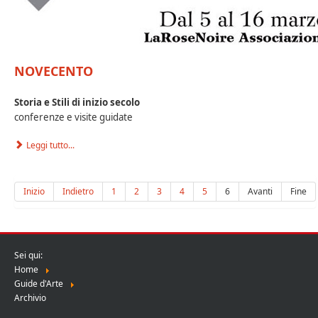
NOVECENTO
Storia e Stili di inizio secolo
conferenze e visite guidate
Leggi tutto...
Inizio
Indietro
1
2
3
4
5
6
Avanti
Fine
Sei qui:
Home
Guide d'Arte
Archivio